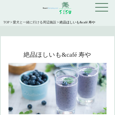
TOP
>
愛犬と一緒に行ける周辺施設
>
絶品ほしいも&café 寿や
絶品ほしいも&café 寿や