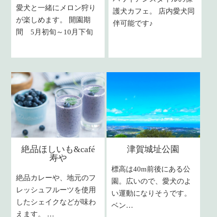
愛犬と一緒にメロン狩り
護犬カフェ。 店内愛犬同
が楽しめます。 開園期
伴可能です♪
間 5月初旬～10月下旬
絶品ほしいも&café
津賀城址公園
寿や
標高は40m前後にある公
絶品カレーや、地元のフ
園。広いので、愛犬のよ
レッシュフルーツを使用
い運動になりそうです。
したシェイクなどが味わ
ベン…
えます。 …