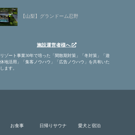
【山梨】グランドーム忍野
施設運営者様へ
リゾート事業30年で培った「閑散期対策」「冬対策」「遊
休地活用」「集客ノウハウ」「広告ノウハウ」を共有いた
します。
お食事
日帰りサウナ
愛犬と宿泊