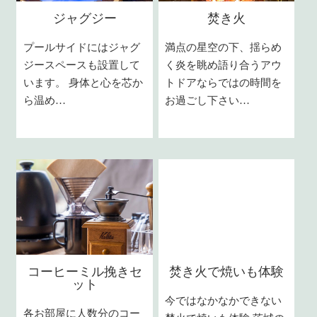
ジャグジー
焚き火
プールサイドにはジャグ
満点の星空の下、揺らめ
ジースペースも設置して
く炎を眺め語り合うアウ
います。 身体と心を芯か
トドアならではの時間を
ら温め…
お過ごし下さい…
コーヒーミル挽きセ
焚き火で焼いも体験
ット
今ではなかなかできない
各お部屋に人数分のコー